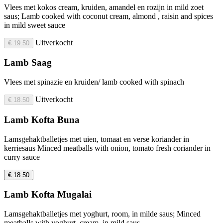
Vlees met kokos cream, kruiden, amandel en rozijn in mild zoet
saus; Lamb cooked with coconut cream, almond , raisin and spices
in mild sweet sauce
Uitverkocht
€ 19.50
Lamb Saag
Vlees met spinazie en kruiden/ lamb cooked with spinach
Uitverkocht
€ 18.50
Lamb Kofta Buna
Lamsgehaktballetjes met uien, tomaat en verse koriander in
kerriesaus Minced meatballs with onion, tomato fresh coriander in
curry sauce
€ 18.50
Lamb Kofta Mugalai
Lamsgehaktballetjes met yoghurt, room, in milde saus; Minced
meatballs with yoghurt, cream, in mild saus