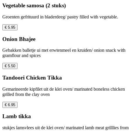
Vegetable samosa (2 stuks)
Groenten gefrituurd in bladerdeeg/ pastry filled with vegetable.
€ 5.95
Onion Bhajee
Gebakken balletje ui met erwtenmeel en kruiden/ onion snack with
gramflour and spices
€ 5.50
Tandoori Chicken Tikka
Gemarineerde kipfilet uit de klei oven/ marinated boneless chicken
grilled from the clay oven
€ 6.95
Lamb tikka
stukjes lamsvlees uit de klei oven/ marinated lamb meat grilllies from