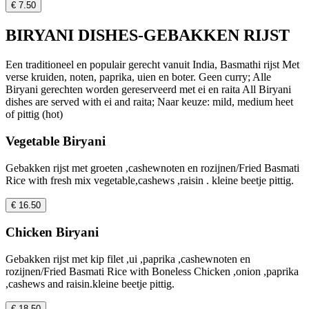
€ 7.50
BIRYANI DISHES-GEBAKKEN RIJST
Een traditioneel en populair gerecht vanuit India, Basmathi rijst Met
verse kruiden, noten, paprika, uien en boter. Geen curry; Alle
Biryani gerechten worden gereserveerd met ei en raita All Biryani
dishes are served with ei and raita; Naar keuze: mild, medium heet
of pittig (hot)
Vegetable Biryani
Gebakken rijst met groeten ,cashewnoten en rozijnen/Fried Basmati
Rice with fresh mix vegetable,cashews ,raisin . kleine beetje pittig.
€ 16.50
Chicken Biryani
Gebakken rijst met kip filet ,ui ,paprika ,cashewnoten en
rozijnen/Fried Basmati Rice with Boneless Chicken ,onion ,paprika
,cashews and raisin.kleine beetje pittig.
€ 18.50