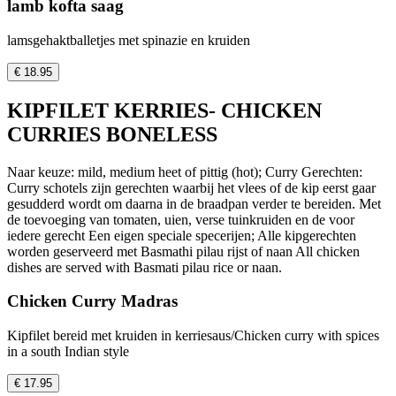
lamb kofta saag
lamsgehaktballetjes met spinazie en kruiden
€ 18.95
KIPFILET KERRIES- CHICKEN
CURRIES BONELESS
Naar keuze: mild, medium heet of pittig (hot); Curry Gerechten:
Curry schotels zijn gerechten waarbij het vlees of de kip eerst gaar
gesudderd wordt om daarna in de braadpan verder te bereiden. Met
de toevoeging van tomaten, uien, verse tuinkruiden en de voor
iedere gerecht Een eigen speciale specerijen; Alle kipgerechten
worden geserveerd met Basmathi pilau rijst of naan All chicken
dishes are served with Basmati pilau rice or naan.
Chicken Curry Madras
Kipfilet bereid met kruiden in kerriesaus/Chicken curry with spices
in a south Indian style
€ 17.95