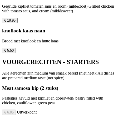
Gegrilde kipfilet tomaten saus en room (mild&zoet) Grilled chicken
with tomato saus, and cream (mild&sweet)
€ 18.95
knoflook kaas naan
Brood met knoflook en hutte kaas
€ 5.50
VOORGERECHTEN - STARTERS
Alle gerechten zijn medium van smaak bereid (niet heet); All dishes
are prepared medium taste (not spicy).
Meat samosa kip (2 stuks)
Pasteitjes gevuld met kipfilet en doperwten/ pastry filled with
chicken, cauliflower, green peas.
Uitverkocht
€ 6.95