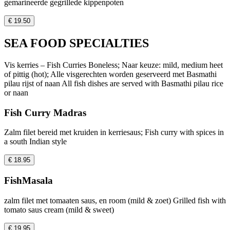
gemarineerde gegrillede kippenpoten
€ 19.50
SEA FOOD SPECIALTIES
Vis kerries – Fish Curries Boneless; Naar keuze: mild, medium heet
of pittig (hot); Alle visgerechten worden geserveerd met Basmathi
pilau rijst of naan All fish dishes are served with Basmathi pilau rice
or naan
Fish Curry Madras
Zalm filet bereid met kruiden in kerriesaus; Fish curry with spices in
a south Indian style
€ 18.95
FishMasala
zalm filet met tomaaten saus, en room (mild & zoet) Grilled fish with
tomato saus cream (mild & sweet)
€ 19.95