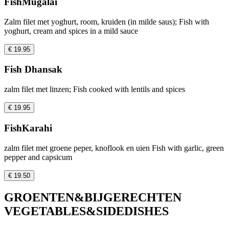
FishMugalai
Zalm filet met yoghurt, room, kruiden (in milde saus); Fish with
yoghurt, cream and spices in a mild sauce
€ 19.95
Fish Dhansak
zalm filet met linzen; Fish cooked with lentils and spices
€ 19.95
FishKarahi
zalm filet met groene peper, knoflook en uien Fish with garlic, green
pepper and capsicum
€ 19.50
GROENTEN&BIJGERECHTEN
VEGETABLES&SIDEDISHES