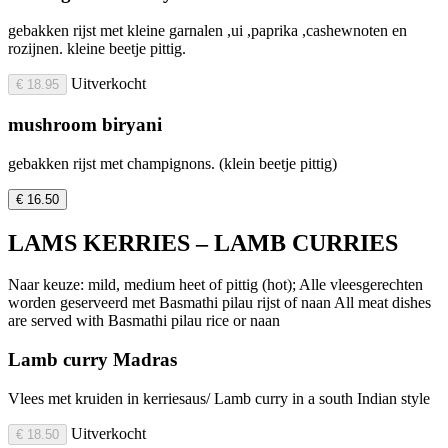
gebakken rijst met kleine garnalen ,ui ,paprika ,cashewnoten en
rozijnen. kleine beetje pittig.
Uitverkocht
€ 18.95
mushroom biryani
gebakken rijst met champignons. (klein beetje pittig)
€ 16.50
LAMS KERRIES – LAMB CURRIES
Naar keuze: mild, medium heet of pittig (hot); Alle vleesgerechten
worden geserveerd met Basmathi pilau rijst of naan All meat dishes
are served with Basmathi pilau rice or naan
Lamb curry Madras
Vlees met kruiden in kerriesaus/ Lamb curry in a south Indian style
Uitverkocht
€ 18.50