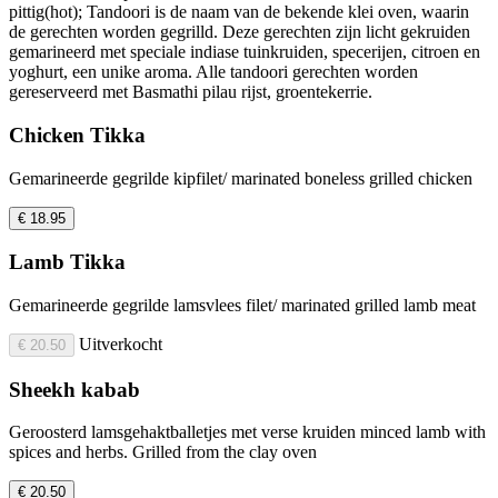
pittig(hot); Tandoori is de naam van de bekende klei oven, waarin
de gerechten worden gegrilld. Deze gerechten zijn licht gekruiden
gemarineerd met speciale indiase tuinkruiden, specerijen, citroen en
yoghurt, een unike aroma. Alle tandoori gerechten worden
gereserveerd met Basmathi pilau rijst, groentekerrie.
Chicken Tikka
Gemarineerde gegrilde kipfilet/ marinated boneless grilled chicken
€ 18.95
Lamb Tikka
Gemarineerde gegrilde lamsvlees filet/ marinated grilled lamb meat
Uitverkocht
€ 20.50
Sheekh kabab
Geroosterd lamsgehaktballetjes met verse kruiden minced lamb with
spices and herbs. Grilled from the clay oven
€ 20.50